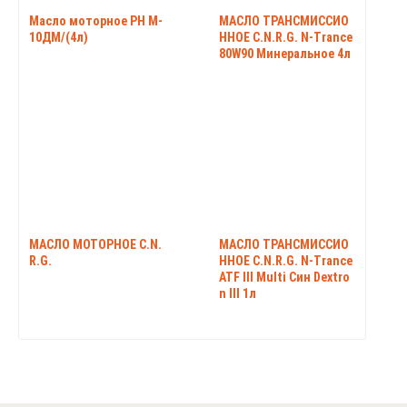
Масло моторное РН М-
МАСЛО ТРАНСМИССИО
10ДМ/(4л)
ННОЕ C.N.R.G. N-Trance
80W90 Минеральное 4л
МАСЛО МОТОРНОЕ C.N.
МАСЛО ТРАНСМИССИО
R.G.
ННОЕ C.N.R.G. N-Trance
ATF III Multi Син Dextro
n III 1л