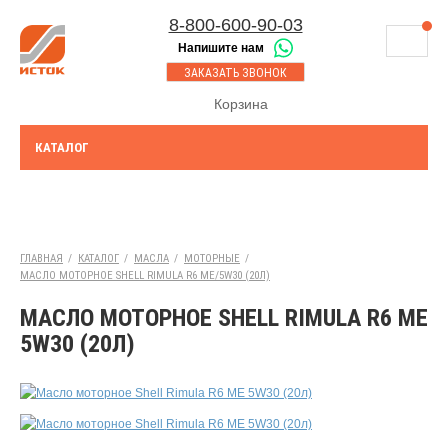
8-800-600-90-03
Напишите нам
8-843-230-17-45
МАГАЗИНЫ
ЗАКАЗАТЬ ЗВОНОК
Казань
СЕРВИСНЫЙ ЦЕНТР
Корзина
8-8552-92-00-75
Набережные Челны
ДОСТАВКА
8-917-227-43-39
КАТАЛОГ
Азнакаево
ОПЛАТА
Выберите город:
УТИЛИЗАЦИЯ АКБ
Балтаси
ТЯГОВЫЕ И СТАЦИОНАРНЫЕ АКБ
ГЛАВНАЯ
/
КАТАЛОГ
/
МАСЛА
/
МОТОРНЫЕ
/
МАСЛО МОТОРНОЕ SHELL RIMULA R6 ME/5W30 (20Л)
ЮРИДИЧЕСКИМ ЛИЦАМ
МАСЛО МОТОРНОЕ SHELL RIMULA R6 ME
КОНТАКТЫ
5W30 (20Л)
АКЦИИ