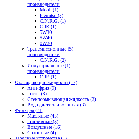
производители
Mobil (1)
Idemitsu (3)
C.N.R.G. (1)
OilR (1)
5W30
5W40
0W20
Трансмиссионные (5)
производители
C.N.R.G. (2)
Индустриальные (1)
производители
OilR (1)
Охлаждающие жидкости (17)
Антифриз (9)
Тосол (3)
Стеклоомывающая жидкость (2)
Вода дистиллированная (3)
Фильтры (71)
Масляные (43)
Топливные (8)
Воздушные (16)
Салонные (4)
Зарядные устройства (1)