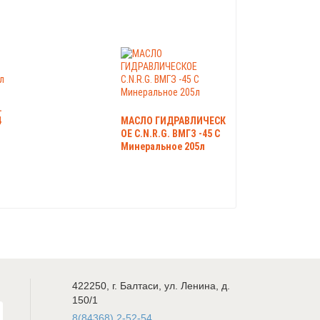
.
4
МАСЛО ГИДРАВЛИЧЕСК
ОЕ C.N.R.G. ВМГЗ -45 С
Минеральное 205л
422250
,
г. Балтаси
,
ул. Ленина, д.
150/1
8(84368) 2-52-54