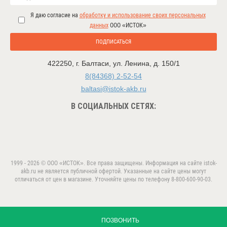
Я даю согласие на
обработку и использование своих персональных
данных
ООО «ИСТОК»
ПОДПИСАТЬСЯ
422250
,
г. Балтаси
,
ул. Ленина, д. 150/1
8(84368) 2-52-54
baltasi@istok-akb.ru
В СОЦИАЛЬНЫХ СЕТЯХ:
1999 - 2026 © ООО «ИСТОК». Все права защищены. Информация на сайте istok-
akb.ru не является публичной офертой. Указанные на сайте цены могут
отличаться от цен в магазине. Уточняйте цены по телефону 8-800-600-90-03.
Данный веб-сайт использует cookie-файлы в целях
предоставления вам лучшего пользовательского опыта.
ПРИНЯТЬ
Продолжая использовать данный сайт, вы соглашаетесь с
ПОЗВОНИТЬ
использованием нами
cookie-файлов
.